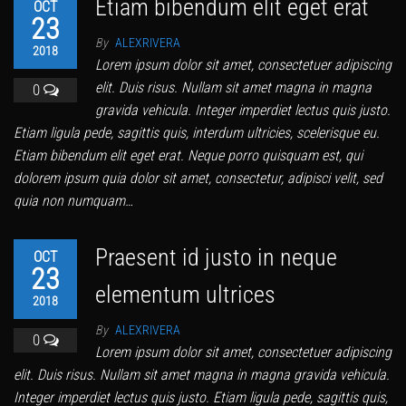
Etiam bibendum elit eget erat
OCT
23
By
ALEXRIVERA
2018
Lorem ipsum dolor sit amet, consectetuer adipiscing
elit. Duis risus. Nullam sit amet magna in magna
0
gravida vehicula. Integer imperdiet lectus quis justo.
Etiam ligula pede, sagittis quis, interdum ultricies, scelerisque eu.
Etiam bibendum elit eget erat. Neque porro quisquam est, qui
dolorem ipsum quia dolor sit amet, consectetur, adipisci velit, sed
quia non numquam…
Praesent id justo in neque
OCT
23
elementum ultrices
2018
By
ALEXRIVERA
0
Lorem ipsum dolor sit amet, consectetuer adipiscing
elit. Duis risus. Nullam sit amet magna in magna gravida vehicula.
Integer imperdiet lectus quis justo. Etiam ligula pede, sagittis quis,