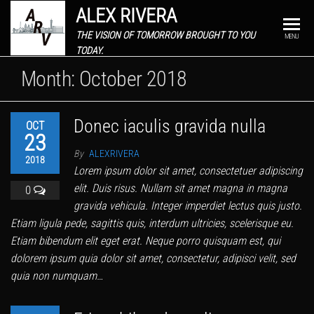
ALEX RIVERA
THE VISION OF TOMORROW BROUGHT TO YOU
MENU
TODAY.
Month:
October 2018
Donec iaculis gravida nulla
OCT
23
By
ALEXRIVERA
2018
Lorem ipsum dolor sit amet, consectetuer adipiscing
elit. Duis risus. Nullam sit amet magna in magna
0
gravida vehicula. Integer imperdiet lectus quis justo.
Etiam ligula pede, sagittis quis, interdum ultricies, scelerisque eu.
Etiam bibendum elit eget erat. Neque porro quisquam est, qui
dolorem ipsum quia dolor sit amet, consectetur, adipisci velit, sed
quia non numquam…