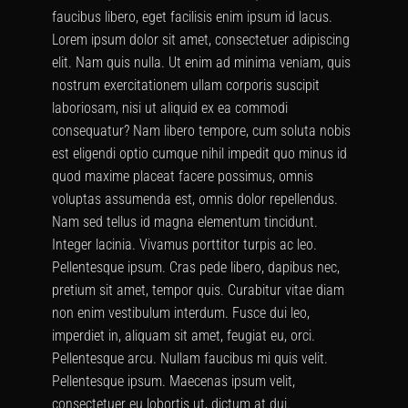
faucibus libero, eget facilisis enim ipsum id lacus.
Lorem ipsum dolor sit amet, consectetuer adipiscing
elit. Nam quis nulla. Ut enim ad minima veniam, quis
nostrum exercitationem ullam corporis suscipit
laboriosam, nisi ut aliquid ex ea commodi
consequatur? Nam libero tempore, cum soluta nobis
est eligendi optio cumque nihil impedit quo minus id
quod maxime placeat facere possimus, omnis
voluptas assumenda est, omnis dolor repellendus.
Nam sed tellus id magna elementum tincidunt.
Integer lacinia. Vivamus porttitor turpis ac leo.
Pellentesque ipsum. Cras pede libero, dapibus nec,
pretium sit amet, tempor quis. Curabitur vitae diam
non enim vestibulum interdum. Fusce dui leo,
imperdiet in, aliquam sit amet, feugiat eu, orci.
Pellentesque arcu. Nullam faucibus mi quis velit.
Pellentesque ipsum. Maecenas ipsum velit,
consectetuer eu lobortis ut, dictum at dui.